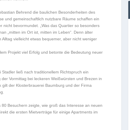
Sebastian Behrend die baulichen Besonderheiten des
isse und gemeinschaftlich nutzbare Räume schaffen ein
er nicht bevormundet. „Was das Quartier so besonders
man „mitten im Ort ist, mitten im Leben“. Denn älter
n Alltag vielleicht etwas bequemer, aber nicht weniger
dem Projekt viel Erfolg und betonte die Bedeutung neuer
tadler ließ nach traditionellem Richtspruch ein
 der Vormittag bei leckeren Weißwürsten und Brezen in
 gilt der Klosterbrauerei Baumburg und der Firma
ng.
s 80 Besuchern zeigte, wie groß das Interesse an neuen
rekt die ersten Mietverträge für einige Apartments im