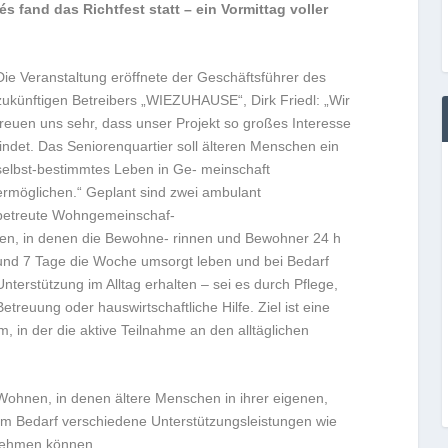
 fand das Richtfest statt – ein Vormittag voller
Die Veranstaltung eröffnete der Geschäftsführer des
zukünftigen Betreibers „WIEZUHAUSE“, Dirk Friedl: „Wir
freuen uns sehr, dass unser Projekt so großes Interesse
findet. Das Seniorenquartier soll älteren Menschen ein
selbst-bestimmtes Leben in Ge- meinschaft
ermöglichen.“ Geplant sind zwei ambulant
betreute Wohngemeinschaf-
ten, in denen die Bewohne- rinnen und Bewohner 24 h
und 7 Tage die Woche umsorgt leben und bei Bedarf
Unterstützung im Alltag erhalten – sei es durch Pflege,
Betreuung oder hauswirtschaftliche Hilfe. Ziel ist eine
, in der die aktive Teilnahme an den alltäglichen
Wohnen, in denen ältere Menschen in ihrer eigenen,
m Bedarf verschiedene Unterstützungsleistungen wie
nehmen können.