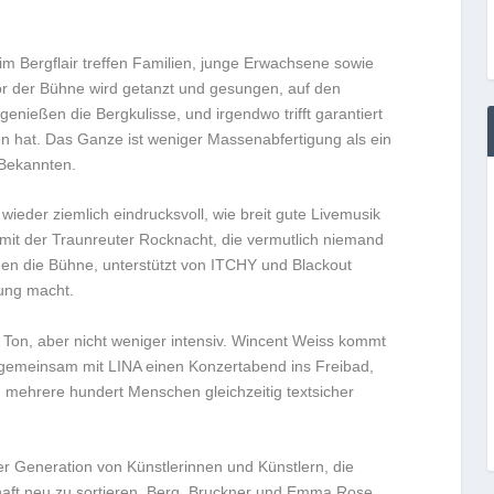
eim Bergflair treffen Familien, junge Erwachsene sowie
or der Bühne wird getanzt und gesungen, auf den
nießen die Bergkulisse, und irgendwo trifft garantiert
n hat. Das Ganze ist weniger Massenabfertigung als ein
Bekannten.
wieder ziemlich eindrucksvoll, wie breit gute Livemusik
 mit der Traunreuter Rocknacht, die vermutlich niemand
n die Bühne, unterstützt von ITCHY und Blackout
ung macht.
r Ton, aber nicht weniger intensiv. Wincent Weiss kommt
 gemeinsam mit LINA einen Konzertabend ins Freibad,
n mehrere hundert Menschen gleichzeitig textsicher
r Generation von Künstlerinnen und Künstlern, die
haft neu zu sortieren. Berq, Bruckner und Emma Rose