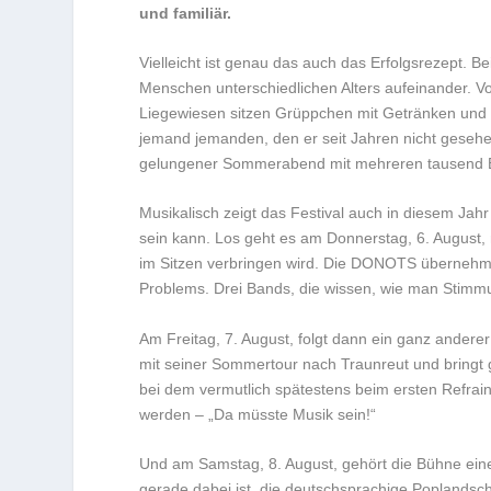
und familiär.
Vielleicht ist genau das auch das Erfolgsrezept. B
Menschen unterschiedlichen Alters aufeinander. V
Liegewiesen sitzen Grüppchen mit Getränken und ge
jemand jemanden, den er seit Jahren nicht gesehe
gelungener Sommerabend mit mehreren tausend 
Musikalisch zeigt das Festival auch in diesem Jahr 
sein kann. Los geht es am Donnerstag, 6. August,
im Sitzen verbringen wird. Die DONOTS übernehme
Problems. Drei Bands, die wissen, wie man Stimm
Am Freitag, 7. August, folgt dann ein ganz andere
mit seiner Sommertour nach Traunreut und bringt
bei dem vermutlich spätestens beim ersten Refrai
werden – „Da müsste Musik sein!“
Und am Samstag, 8. August, gehört die Bühne eine
gerade dabei ist, die deutschsprachige Poplandsc