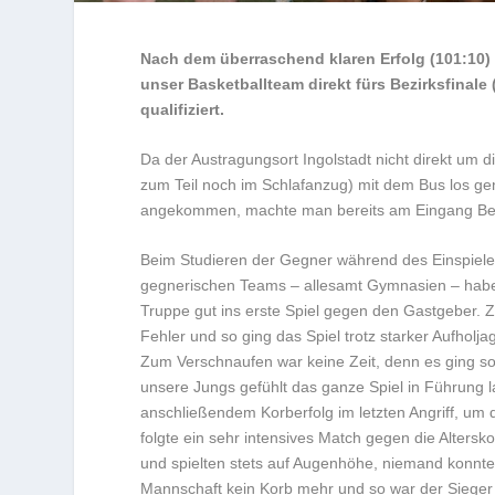
Nach dem überraschend klaren Erfolg (101:10) 
unser Basketballteam direkt fürs Bezirksfinale
qualifiziert.
Da der Austragungsort Ingolstadt nicht direkt um di
zum Teil noch im Schlafanzug) mit dem Bus los ge
angekommen, machte man bereits am Eingang Bek
Beim Studieren der Gegner während des Einspielens
gegnerischen Teams – allesamt Gymnasien – haben
Truppe gut ins erste Spiel gegen den Gastgeber. Zw
Fehler und so ging das Spiel trotz starker Aufholja
Zum Verschnaufen war keine Zeit, denn es ging 
unsere Jungs gefühlt das ganze Spiel in Führung 
anschließendem Korberfolg im letzten Angriff, um
folgte ein sehr intensives Match gegen die Alters
und spielten stets auf Augenhöhe, niemand konnte
Mannschaft kein Korb mehr und so war der Sieger 