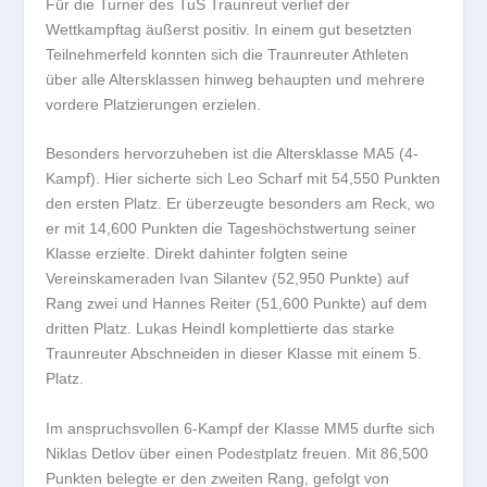
Für die Turner des TuS Traunreut verlief der
Wettkampftag äußerst positiv. In einem gut besetzten
Teilnehmerfeld konnten sich die Traunreuter Athleten
über alle Altersklassen hinweg behaupten und mehrere
vordere Platzierungen erzielen.
Besonders hervorzuheben ist die Altersklasse MA5 (4-
Kampf). Hier sicherte sich Leo Scharf mit 54,550 Punkten
den ersten Platz. Er überzeugte besonders am Reck, wo
er mit 14,600 Punkten die Tageshöchstwertung seiner
Klasse erzielte. Direkt dahinter folgten seine
Vereinskameraden Ivan Silantev (52,950 Punkte) auf
Rang zwei und Hannes Reiter (51,600 Punkte) auf dem
dritten Platz. Lukas Heindl komplettierte das starke
Traunreuter Abschneiden in dieser Klasse mit einem 5.
Platz.
Im anspruchsvollen 6-Kampf der Klasse MM5 durfte sich
Niklas Detlov über einen Podestplatz freuen. Mit 86,500
Punkten belegte er den zweiten Rang, gefolgt von