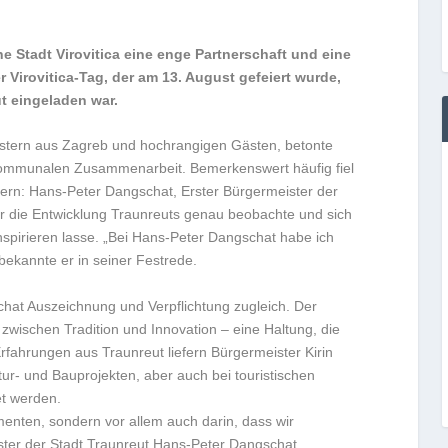
he Stadt Virovitica eine enge Partnerschaft und eine
 Virovitica-Tag, der am 13. August gefeiert wurde,
t eingeladen war.
inistern aus Zagreb und hochrangigen Gästen, betonte
er kommunalen Zusammenarbeit. Bemerkenswert häufig fiel
rn: Hans-Peter Dangschat, Erster Bürgermeister der
 er die Entwicklung Traunreuts genau beobachte und sich
spirieren lasse. „Bei Hans-Peter Dangschat habe ich
bekannte er in seiner Festrede.
gschat Auszeichnung und Verpflichtung zugleich. Der
zwischen Tradition und Innovation – eine Haltung, die
Erfahrungen aus Traunreut liefern Bürgermeister Kirin
tur- und Bauprojekten, aber auch bei touristischen
et werden.
omenten, sondern vor allem auch darin, dass wir
ister der Stadt Traunreut Hans-Peter Dangschat.