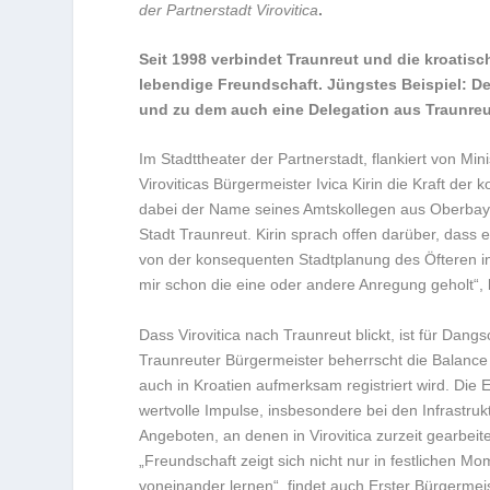
der Partnerstadt Virovitica
.
Seit 1998 verbindet Traunreut und die kroatisc
lebendige Freundschaft. Jüngstes Beispiel: Der
und zu dem auch eine Delegation aus Traunreu
Im Stadttheater der Partnerstadt, flankiert von M
Viroviticas Bürgermeister Ivica Kirin die Kraft d
dabei der Name seines Amtskollegen aus Oberbaye
Stadt Traunreut. Kirin sprach offen darüber, dass
von der konsequenten Stadtplanung des Öfteren in
mir schon die eine oder andere Anregung geholt“, 
Dass Virovitica nach Traunreut blickt, ist für Dan
Traunreuter Bürgermeister beherrscht die Balance 
auch in Kroatien aufmerksam registriert wird. Die 
wertvolle Impulse, insbesondere bei den Infrastruk
Angeboten, an denen in Virovitica zurzeit gearbeit
„Freundschaft zeigt sich nicht nur in festlichen M
voneinander lernen“, findet auch Erster Bürgerme