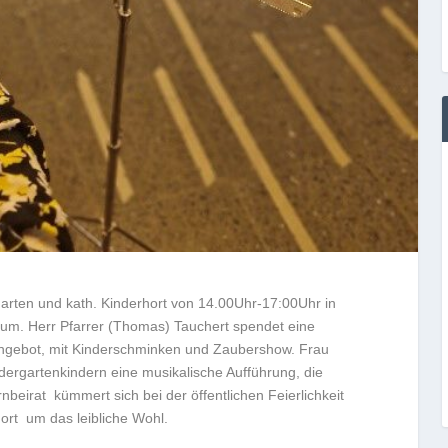
garten und kath. Kinderhort von 14.00Uhr-17:00Uhr in
läum. Herr Pfarrer (Thomas) Tauchert spendet eine
 Angebot, mit Kinderschminken und Zaubershow. Frau
dergartenkindern eine musikalische Aufführung, die
rnbeirat kümmert sich bei der öffentlichen Feierlichkeit
ort um das leibliche Wohl.