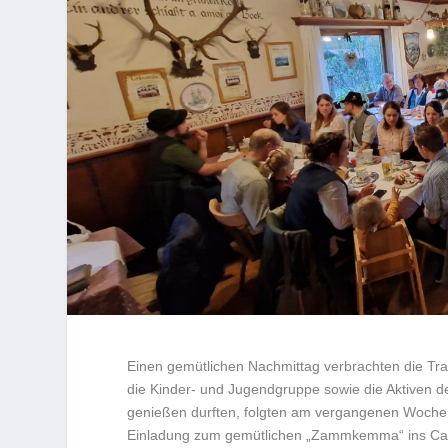
Einen gemütlichen Nachmittag verbrachten die T
die Kinder- und Jugendgruppe sowie die Aktiven d
genießen durften, folgten am vergangenen Wochene
Einladung zum gemütlichen „Zammkemma“ ins Caf