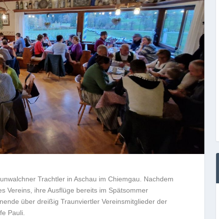
raunwalchner Trachtler in Aschau im Chiemgau. Nachdem
es Vereins, ihre Ausflüge bereits im Spätsommer
nde über dreißig Traunviertler Vereinsmitglieder der
e Pauli.