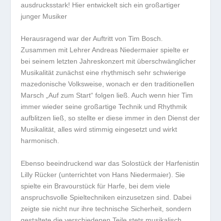
ausdrucksstark! Hier entwickelt sich ein großartiger
junger Musiker
Herausragend war der Auftritt von Tim Bosch.
Zusammen mit Lehrer Andreas Niedermaier spielte er
bei seinem letzten Jahreskonzert mit überschwänglicher
Musikalität zunächst eine rhythmisch sehr schwierige
mazedonische Volksweise, wonach er den traditionellen
Marsch „Auf zum Start“ folgen ließ. Auch wenn hier Tim
immer wieder seine großartige Technik und Rhythmik
aufblitzen ließ, so stellte er diese immer in den Dienst der
Musikalität, alles wird stimmig eingesetzt und wirkt
harmonisch.
Ebenso beeindruckend war das Solostück der Harfenistin
Lilly Rücker (unterrichtet von Hans Niedermaier). Sie
spielte ein Bravourstück für Harfe, bei dem viele
anspruchsvolle Spieltechniken einzusetzen sind. Dabei
zeigte sie nicht nur ihre technische Sicherheit, sondern
gestaltete die verschiedenen Teile stets musikalisch,