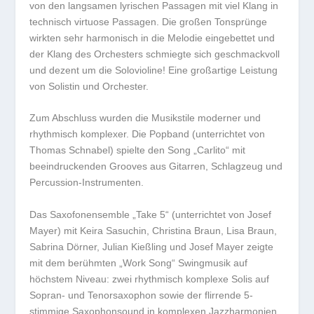
von den langsamen lyrischen Passagen mit viel Klang in
technisch virtuose Passagen. Die großen Tonsprünge
wirkten sehr harmonisch in die Melodie eingebettet und
der Klang des Orchesters schmiegte sich geschmackvoll
und dezent um die Solovioline! Eine großartige Leistung
von Solistin und Orchester.
Zum Abschluss wurden die Musikstile moderner und
rhythmisch komplexer. Die Popband (unterrichtet von
Thomas Schnabel) spielte den Song „Carlito“ mit
beeindruckenden Grooves aus Gitarren, Schlagzeug und
Percussion-Instrumenten.
Das Saxofonensemble „Take 5“ (unterrichtet von Josef
Mayer) mit Keira Sasuchin, Christina Braun, Lisa Braun,
Sabrina Dörner, Julian Kießling und Josef Mayer zeigte
mit dem berühmten „Work Song“ Swingmusik auf
höchstem Niveau: zwei rhythmisch komplexe Solis auf
Sopran- und Tenorsaxophon sowie der flirrende 5-
stimmige Saxophonsound in komplexen Jazzharmonien