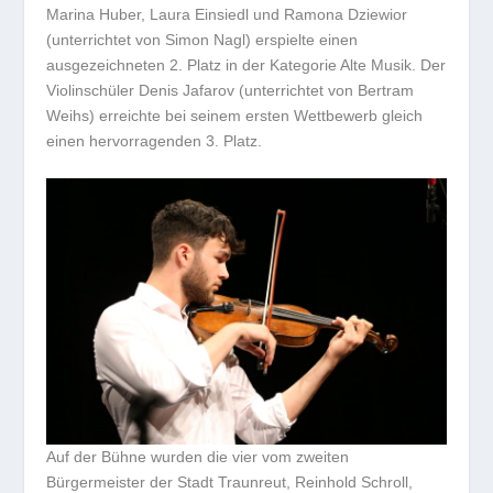
Marina Huber, Laura Einsiedl und Ramona Dziewior
(unterrichtet von Simon Nagl) erspielte einen
ausgezeichneten 2. Platz in der Kategorie Alte Musik. Der
Violinschüler Denis Jafarov (unterrichtet von Bertram
Weihs) erreichte bei seinem ersten Wettbewerb gleich
einen hervorragenden 3. Platz.
Auf der Bühne wurden die vier vom zweiten
Bürgermeister der Stadt Traunreut, Reinhold Schroll,