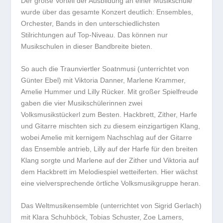
Der große Vorteil der Ausbildung an einer Musikschule
wurde über das gesamte Konzert deutlich: Ensembles,
Orchester, Bands in den unterschiedlichsten
Stilrichtungen auf Top-Niveau. Das können nur
Musikschulen in dieser Bandbreite bieten.
So auch die Traunviertler Soatnmusi (unterrichtet von
Günter Ebel) mit Viktoria Danner, Marlene Krammer,
Amelie Hummer und Lilly Rücker. Mit großer Spielfreude
gaben die vier Musikschülerinnen zwei
Volksmusikstückerl zum Besten. Hackbrett, Zither, Harfe
und Gitarre mischten sich zu diesem einzigartigen Klang,
wobei Amelie mit kernigem Nachschlag auf der Gitarre
das Ensemble antrieb, Lilly auf der Harfe für den breiten
Klang sorgte und Marlene auf der Zither und Viktoria auf
dem Hackbrett im Melodiespiel wetteiferten. Hier wächst
eine vielversprechende örtliche Volksmusikgruppe heran.
Das Weltmusikensemble (unterrichtet von Sigrid Gerlach)
mit Klara Schuhböck, Tobias Schuster, Zoe Lamers,