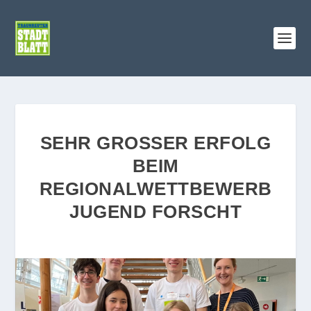
SEHR GROSSER ERFOLG B
EIM R
EGIONALWETTBEWERB J
UGEND FORSCHT